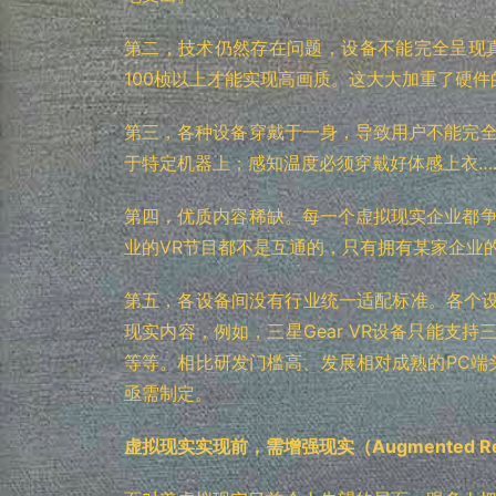
第二，技术仍然存在问题，设备不能完全呈现真
100桢以上才能实现高画质。这大大加重了硬
第三，各种设备穿戴于一身，导致用户不能完全
于特定机器上；感知温度必须穿戴好体感上衣…
第四，优质内容稀缺。每一个虚拟现实企业都争
业的VR节目都不是互通的，只有拥有某家企业
第五，各设备间没有行业统一适配标准。各个设
现实内容，例如，三星Gear VR设备只能支持三星
等等。相比研发门槛高、发展相对成熟的PC端
亟需制定。
虚拟现实实现前，需增强现实（Augmented Re