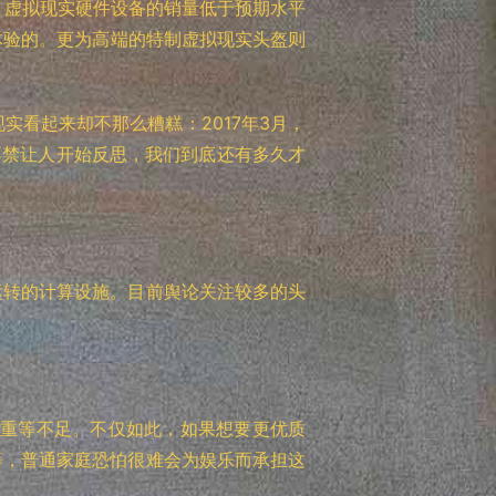
称，虚拟现实硬件设备的销量低于预期水平
体验的。更为高端的特制虚拟现实头盔则
看起来却不那么糟糕：2017年3月，
反差不禁让人开始反思，我们到底还有多久才
运转的计算设施。目前舆论关注较多的头
笨重等不足。不仅如此，如果想要更优质
等，普通家庭恐怕很难会为娱乐而承担这