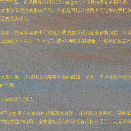
容乐观。市场研究公司CCS Insight今年2月份发布的报告
相对廉价又便捷的眼镜产品，它们是可以让消费者通过智能手机
遇的经济现实。
脚步，更有学者放出话称近八成的虚拟现实企业都将消亡，可现实
手套上线众筹；4月，“Unity”完成VR与嗅觉的结合……这样的
成以及呈现、虚拟环境与现实环境的感知、交互、支撑虚拟环境
的呈现。
，缺陷太过明显。
备并不会给用户带来好的虚拟现实体验，多伴随分辨率差、设备
台性能优越的电脑，这些虚拟现实外设装备价格三千至上万元不