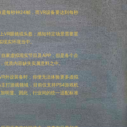
是每秒钟24帧，而VR设备要达到每秒
上VR眼镜或头盔；感知特定场景需要置
拟现实环境当中。
自家虚拟现实节目及APP，但是各个企
难，优质内容缺失实属意料之中。
VR外设装备时，你便无法体验更多虚拟
heus主打游戏领域，目前仅支持PS4游戏机
更加明显。因此，行业间的统一适配标准