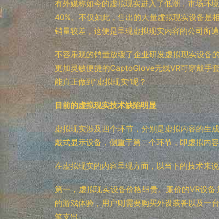
有外媒称如今的虚拟现实进入了低潮，市场环境不
40%。不仅如此，售出的大量虚拟现实设备是
销量较差，这便是呈现虚拟现实内容的公司所遭
不容乐观的销量放缓了企业研发虚拟现实设备的
更加灵敏便捷的CaptoGlove无线VR可穿戴
能真正做到“虚拟现实”呢？
目前的虚拟现实技术缺陷明显
虚拟现实涉及四个环节，分别是虚拟内容的生
戴式显示设备，侧重于第二个环节，即虚拟内容
在虚拟现实的内容呈现方面，以当下的技术来说
第一，虚拟现实设备价格昂贵。廉价的VR设
的游戏体验，用户则需要购买外设装备以及一
笔支出。