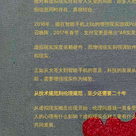
面对着虚拟现实目前令人失望的局面，跟多人
拟信息同时存在，真假结合。
2016年，能在智能手机上玩的增强现实游戏Pok
召唤阵，2017年春节，支付宝更是推出“AR实
虚拟现实深度依赖硬件，而增强现实则强调软件
拟现实。
正如从大哥大到智能手机的普及，科技的发展
前，需要增强现实作为铺垫。
从技术规范到伦理规范，至少还需要二十年
从虚拟现实概念出现开始，伦理问题就一直备
人的心理有什么影响？虚拟现实会对儿童有什
共同发展。