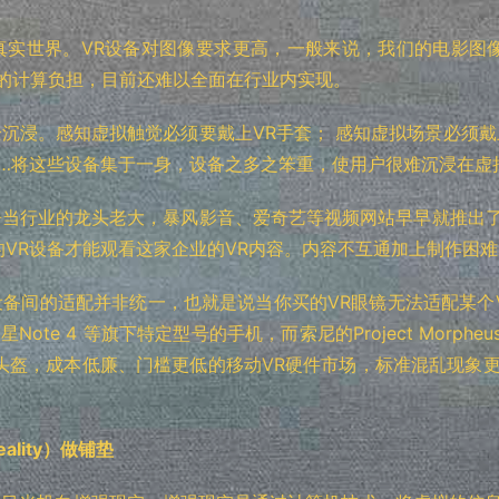
实世界。VR设备对图像要求更高，一般来说，我们的电影图像
件的计算负担，目前还难以全面在行业内实现。
沉浸。感知虚拟触觉必须要戴上VR手套； 感知虚拟场景必须戴
…将这些设备集于一身，设备之多之笨重，使用户很难沉浸在虚
当行业的龙头老大，暴风影音、爱奇艺等视频网站早早就推出了
的VR设备才能观看这家企业的VR内容。内容不互通加上制作困
备间的适配并非统一，也就是说当你买的VR眼镜无法适配某个
Note 4 等旗下特定型号的手机，而索尼的Project Morp
头盔，成本低廉、门槛更低的移动VR硬件市场，标准混乱现象
ality）做铺垫